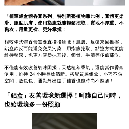
「植萃鋁盒體香膏系列」特別調整植物蠟比例，膏體更柔
滑、服貼肌膚，使用指腹就能輕鬆挖取，質地不厚重、不
黏衣，用量更省、更好掌握！
相較棒式體香膏需要直接接觸腋下肌膚、反覆來回推擦，
鋁盒款反而能避免交叉污染，用指腹挖取、點塗方式更能
維持整潔，也更方便塗抹耳後、鎖骨、手腕等多處部位。
不僅能有效改善氣味困擾，天然植萃香氣，還能當作香膏
使用，維持 24 小時長效清新。搭配質感鋁盒，小巧不佔
空間，放包包、通勤外出隨手補香也能時尚不尷尬！
「鋁盒」友善環境新選擇！呵護自己同時，
也給環境多一份照顧