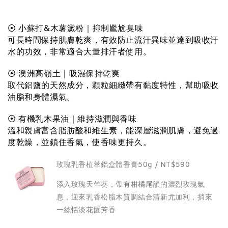
⦿ 小蘇打&木薯澱粉｜抑制尷尬臭味
可長時間保持肌膚乾爽，有效防止流汗異味並達到吸收汗
水的功效，非常適合大量排汗者使用。
⦿ 澳洲高嶺土｜吸濕保持乾爽
取代鋁鹽的天然成分，顆粒細緻帶有黏度特性，幫助吸收
油脂和身體濕氣。
⦿ 有機乳木果油｜維持滋潤與香味
溫和親膚富含脂肪酸和維生素，能深層滋潤肌膚，避免過
度乾燥，並鎖住香氣，使香味更持久。
玫瑰乳香植萃鋁盒體香膏50g / NT$590
添入玫瑰天竺葵，帶有柑橘尾韻的濃烈玫瑰氣
息，迎來乳香松脂木質調結合清新尤加利，捎來
一絲恬淡花園芳香