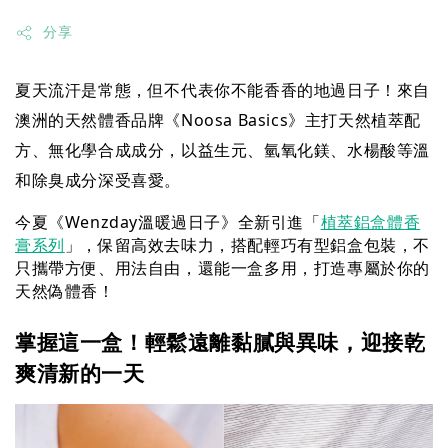
分享
夏天流汗是常態，但不代表你不能香香的地過日子！來自
澳洲的天然體香品牌《Noosa Basics》主打天然植萃配
方、無化學合成成分，以益生元、氫氧化鎂、水楊酸等溫
和除臭成分深受喜愛。
今夏《Wenzday溫暖過日子》全新引進「
植萃鋁盒體香
膏系列
」，保留高效去味力，搭配輕巧有型鋁盒包裝，不
只攜帶方便、用法自由，還能一盒多用，打造專屬於你的
天然偽體香！
掌握這一盒！輕鬆遠離黏膩與異味，迎接乾
爽清新的一天