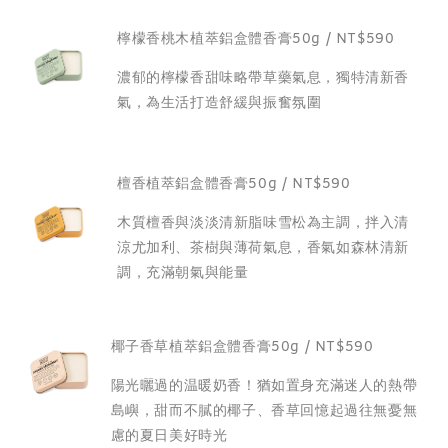
檸檬香桃木植萃鋁盒體香膏50g / NT$590
濃郁的檸檬香甜味略帶草藥氣息，獨特清新香
氣，為生活打造舒緩與振奮氛圍
檀香植萃鋁盒體香膏50g / NT$590
木質檀香與淡淡清新脂味雪松為主調，拌入清
涼尤加利、茶樹與薄荷氣息，香氣如森林清新
調，充滿朝氣與能量
椰子香草植萃鋁盒體香膏50g / NT$590
陽光曬過的温暖奶香！猶如置身充滿迷人的熱帶
島嶼，甜而不膩的椰子、香草回憶起過往無憂無
慮的夏日美好時光