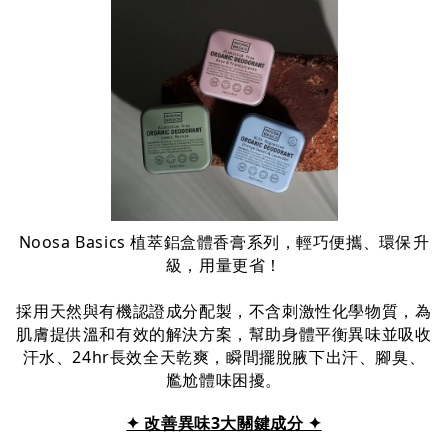
Noosa Basics 植萃鋁盒體香膏系列，輕巧便攜、環保升
級，用量更省！
採用天然與有機認證成分配製，不含刺激性化學物質，為
肌膚提供溫和有效的解決方案，幫助身體平衡異味並吸收
汗水、24hr長效全天乾爽，瞬間擺脫腋下出汗、腳臭、
尷尬體味困擾。
✦ 改善異味3大關鍵成分 ✦