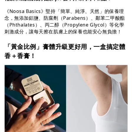
《Noosa Basics》堅持「簡單、純淨、天然」的保養理
念，無添加鋁鹽、防腐劑（Parabens）、鄰苯二甲酸酯
（Phthalates）、丙二醇（Propylene Glycol）等化學
刺激成分，讓每天擦在肌膚上的保養也能安心無負擔！
「黃金比例」膏體升級更好用，一盒搞定體
香＋香膏！