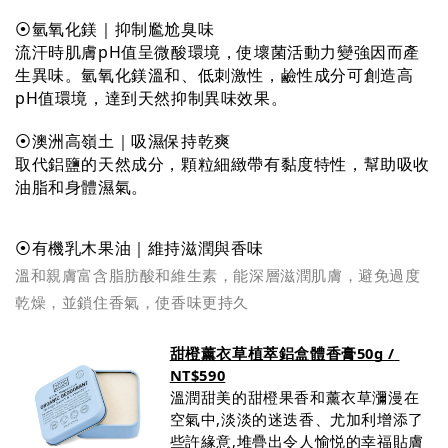
⦿氫氧化鎂｜抑制尷尬臭味
流汗時肌膚pH值呈微酸環境，使壞菌活動力變強因而產
生異味。氫氧化鎂溫和、低刺激性，鹼性成分可創造高
pH值環境，達到天然抑制異味效果。
⦿澳洲高嶺土｜吸濕保持乾爽
取代鋁鹽的天然成分，顆粒細緻帶有黏度特性，幫助吸收
油脂和身體濕氣。
⦿有機乳木果油｜維持滋潤與香味
溫和親膚富含脂肪酸和維生素，能深層滋潤肌膚，避免過度
乾燥，並鎖住香氣，使香味更持久
甜橙薰衣草植萃鋁盒體香膏50g / 
NT$590
溫潤甜美的甜橙果香和薰衣草瀰漫在
空氣中,淡淡的迷迭香、尤加利增添了
些許緣意,堆疊出令人愉悦的幸福貼膚