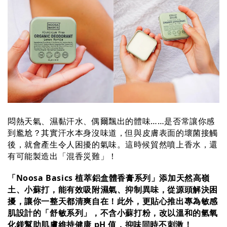
悶熱天氣、濕黏汗水、偶爾飄出的體味……是否常讓你感
到尷尬？其實汗水本身沒味道，但與皮膚表面的壞菌接觸
後，就會產生令人困擾的氣味。這時候貿然噴上香水，還
有可能製造出「混香災難」！
「Noosa Basics 植萃鋁盒體香膏系列」添加天然高嶺
土、小蘇打，能有效吸附濕氣、抑制異味，從源頭解決困
擾，讓你一整天都清爽自在！此外，更貼心推出專為敏感
肌設計的「舒敏系列」，不含小蘇打粉，改以溫和的氫氧
化鎂幫助肌膚維持健康 pH 值，抑味同時不刺激！