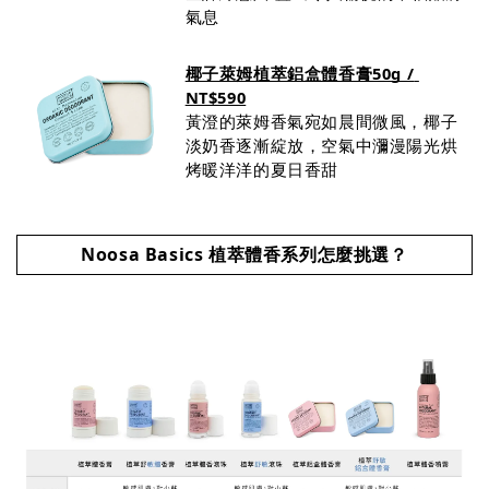
氣息
椰子萊姆植萃鋁盒體香膏50g / 
NT$590
黃澄的萊姆香氣宛如晨間微風，椰子
淡奶香逐漸綻放，空氣中瀰漫陽光烘
烤暖洋洋的夏日香甜
Noosa Basics 植萃體香系列怎麼挑選？