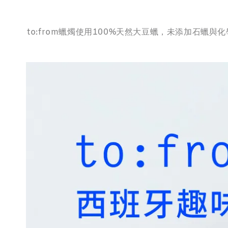
to:from蠟燭使用100%天然大豆蠟，未添加石