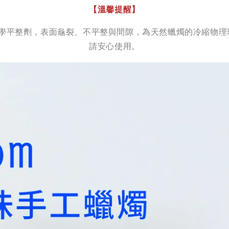
【溫馨提醒】
蠟與化學平整劑，表面龜裂、不平整與間隙，為天然蠟燭的冷縮
請安心使用。