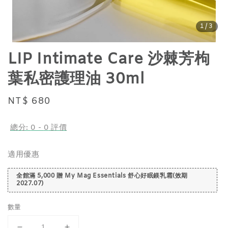
1
/3
LIP Intimate Care 沙棘芳枸
葉私密護理油 30ml
Regular
NT$ 680
price
總分:
0
-
0
評價
適用優惠
全館滿 5,000 贈 My Mag Essentials 舒心好眠鎂乳霜(效期
2027.07)
數量