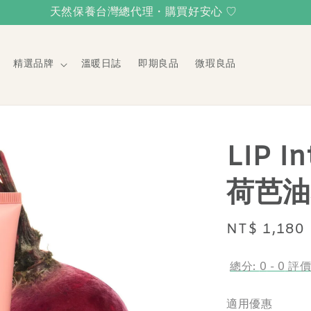
天然保養台灣總代理・購買好安心 ♡
精選品牌
溫暖日誌
即期良品
微瑕良品
LIP I
荷芭油
Regular
NT$ 1,180
price
總分:
0
-
0
評
適用優惠