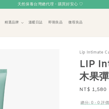
天然保養台灣總代理・購買好安心 ♡
精選品牌
溫暖日誌
即期良品
微瑕良品
Lip Intimate C
LIP I
木果彈
Regular
NT$ 1,580
price
總分:
0
-
0
評