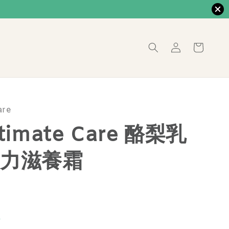
are
ntimate Care 酪梨乳
力滋養霜
價