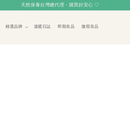
天然保養台灣總代理・購買好安心 ♡
精選品牌
溫暖日誌
即期良品
微瑕良品