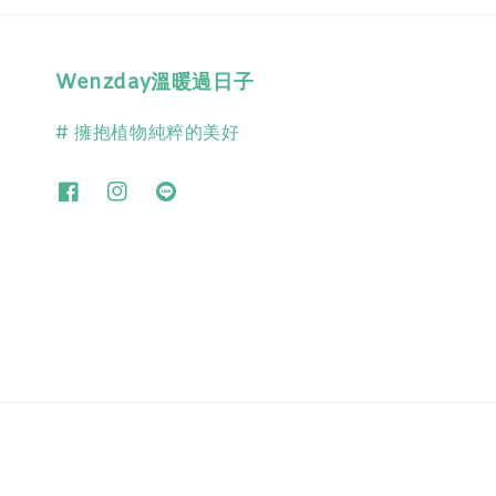
Wenzday溫暖過日子
# 擁抱植物純粹的美好