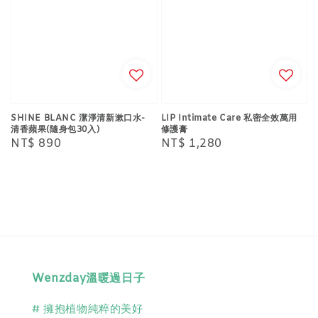
SHINE BLANC 潔淨清新漱口水-
LIP Intimate Care 私密全效萬用
清香蘋果(隨身包30入)
修護膏
Regular
NT$ 890
Regular
NT$ 1,280
price
price
Wenzday溫暖過日子
# 擁抱植物純粹的美好