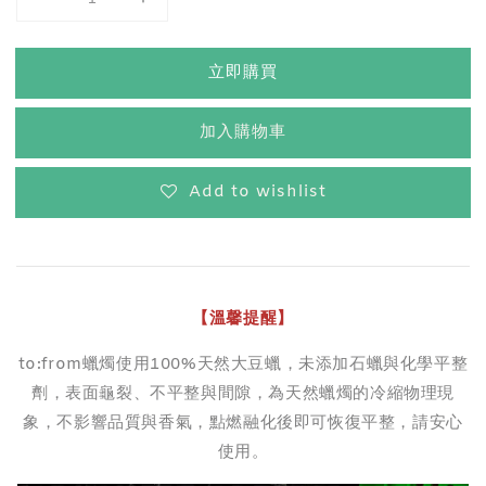
立即購買
加入購物車
Add to wishlist
【溫馨提醒】
to:from蠟燭使用100%天然大豆蠟，未添加石蠟與化學平整
劑，表面龜裂、不平整與間隙，為天然蠟燭的冷縮物理現
象，不影響品質與香氣，點燃融化後即可恢復平整，請安心
使用。