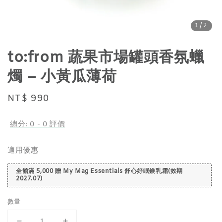
1
/2
to:from 蔬果市場罐頭香氛蠟
燭 – 小黃瓜薄荷
Regular
NT$ 990
price
總分:
0
-
0
評價
適用優惠
全館滿 5,000 贈 My Mag Essentials 舒心好眠鎂乳霜(效期
2027.07)
數量