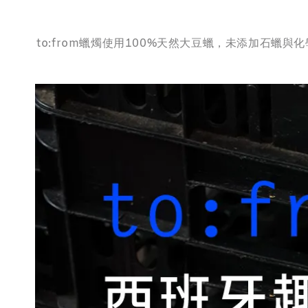
to:from蠟燭使用100%天然大豆蠟，未添加石