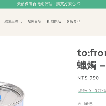
天然保養台灣總代理・購買好安心 ♡
精選品牌
溫暖日誌
即期良品
微瑕良品
to:f
蠟燭 
Regular
NT$ 990
price
總分:
0
-
0
評
適用優惠