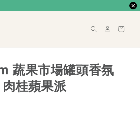
rom 蔬果市場罐頭香氛
– 肉桂蘋果派
價