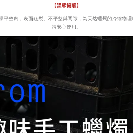
【溫馨提醒】
蠟與化學平整劑，表面龜裂、不平整與間隙，為天然蠟燭的冷縮
請安心使用。