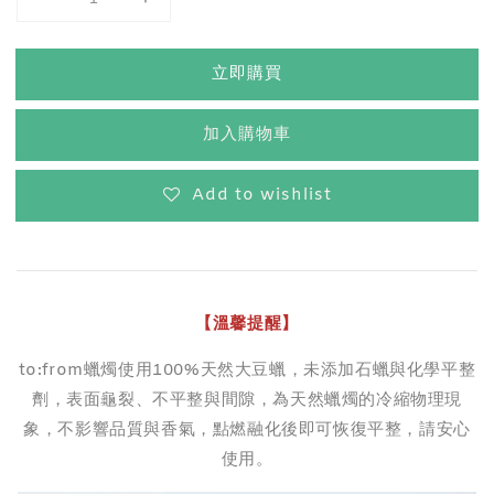
立即購買
加入購物車
Add to wishlist
【溫馨提醒】
to:from蠟燭使用100%天然大豆蠟，未添加石蠟與化學平整
劑，表面龜裂、不平整與間隙，為天然蠟燭的冷縮物理現
象，不影響品質與香氣，點燃融化後即可恢復平整，請安心
使用。