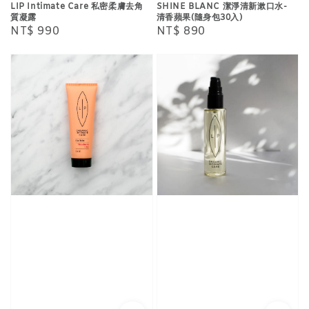
LIP Intimate Care 私密柔膚去角
SHINE BLANC 潔淨清新漱口水-
質凝露
清香蘋果(隨身包30入)
Regular
NT$ 990
Regular
NT$ 890
price
price