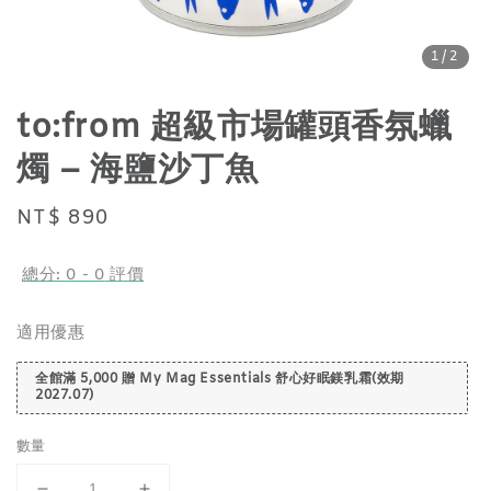
1
/2
to:from 超級市場罐頭香氛蠟
燭 – 海鹽沙丁魚
Regular
NT$ 890
price
總分:
0
-
0
評價
適用優惠
全館滿 5,000 贈 My Mag Essentials 舒心好眠鎂乳霜(效期
2027.07)
數量