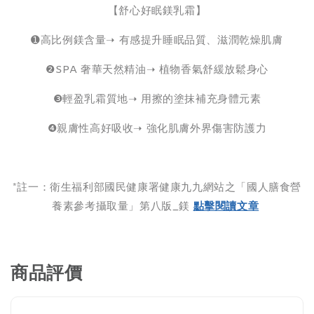
【舒心好眠鎂乳霜】
➊高比例鎂含量➝ 有感提升睡眠品質、滋潤乾燥肌膚
❷SPA 奢華天然精油➝ 植物香氣舒緩放鬆身心
❸輕盈乳霜質地➝ 用擦的塗抹補充身體元素
❹親膚性高好吸收➝ 強化肌膚外界傷害防護力
*註一：衛生福利部國民健康署健康九九網站之「國人膳食營
養素參考攝取量」第八版_鎂
點擊閱讀文章
商品評價