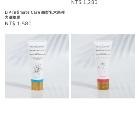
Regular
NT$ 1,280
price
LIP Intimate Care 酪梨乳木果彈
力滋養霜
Regular
NT$ 1,580
price