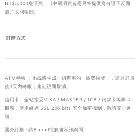
NT$5,000免運費。 (中國消費者需另外提供身分證正反面
照片以利報關)
訂購方式
ATM轉帳 ：系統將生成一組專用的「繳費帳號」，請於訂購
後3天內轉帳，逾期視同取消。
信用卡：全站接受VISA / MASTER / JCB / 銀聯卡等刷卡
服務，使用綠界 SSL 256 bits 安全加密機制，敬請安心選
購 。
國外訂購 : 請E-mail或臉書私訊詢問。