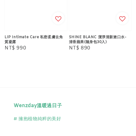
LIP Intimate Care 私密柔膚去角
SHINE BLANC 潔淨清新漱口水-
質凝露
清香蘋果(隨身包30入)
Regular
NT$ 990
Regular
NT$ 890
price
price
Wenzday溫暖過日子
# 擁抱植物純粹的美好