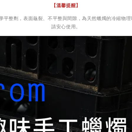
【溫馨提醒】
蠟與化學平整劑，表面龜裂、不平整與間隙，為天然蠟燭的冷縮
請安心使用。