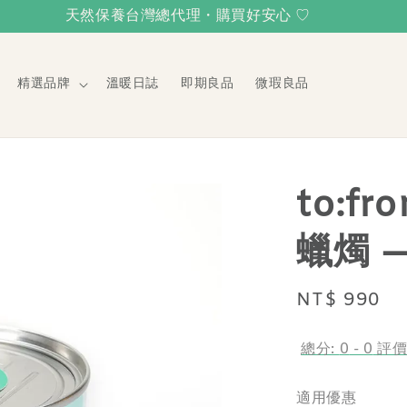
天然保養台灣總代理・購買好安心 ♡
精選品牌
溫暖日誌
即期良品
微瑕良品
to:f
蠟燭 
Regular
NT$ 990
price
總分:
0
-
0
評
適用優惠