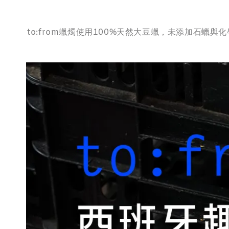
to:from蠟燭使用100%天然大豆蠟，未添加石