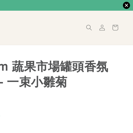
rom 蔬果市場罐頭香氛
— 一束小雛菊
價