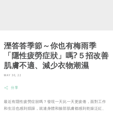
溼答答季節～你也有梅雨季
「隱性疲勞症狀」嗎?５招改善
肌膚不適、減少衣物潮濕
MAY 30, 22
分享
最近有隱性疲勞症狀嗎？發現一天比一天更疲倦，面對工作
和生活也感到煩躁，就連身體和臉部肌膚都感到乾燥泛紅、