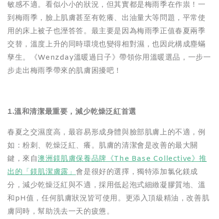
敏感不適。看似小小的狀況，但其實都是梅雨季在作祟！一
到梅雨季，臉上肌膚甚至有乾癢、出油量大等問題，平常使
用的床上被子也溼答答。最主要是因為梅雨季正值春夏兩季
交替，溫度上升的同時環境也變得相對濕，也因此構成塵蟎
孳生。《Wenzday溫暖過日子》帶領你用溫暖選品，一步一
步走出梅雨季帶來的肌膚困擾吧！
1.
溫和清潔最重要，減少乾燥泛紅首選
春夏之交濕度高，最容易形成身體與臉部肌膚上的不適，例
如：粉刺、乾燥泛紅、癢。肌膚的清潔會是改善的最大關
鍵，來自
澳洲鎂肌膚保養品牌《The Base Collective》推
出的「鎂肌潔膚露」
會是很好的選擇，獨特添加氯化鎂成
分，減少乾燥泛紅與不適，採用低起泡式細緻凝膠質地、溫
和pH值，任何肌膚狀況皆可使用。更添入頂級精油，改善肌
膚同時，幫助洗去一天的疲憊。