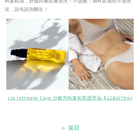
枸葉精油，舒緩悶癢肌膚狀況！小提醒：婦科如遇到不適狀
況，請先諮詢醫生！
Lip Intimate Care 沙棘芳枸葉私密護理油-$1280/75ml
返回