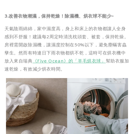
3.
改善衣物潮濕，保持乾燥！除濕機、烘衣球不能少~
天氣陰雨綿綿，家中濕度高，身上和床上的衣物都讓人全身
感到不舒服！建議每2周定時清洗枕頭套、被套，保持乾燥。
房裡需開啟除濕機，讓濕度控制在50%以下，避免塵蟎害蟲
孳生。然而有時連日下雨衣物都烘不乾，這時可在烘衣機中
放入來自瑞典
《Five Ocean》的「羊毛烘衣球」
幫助衣服加
速乾燥，有效減少烘衣時間。