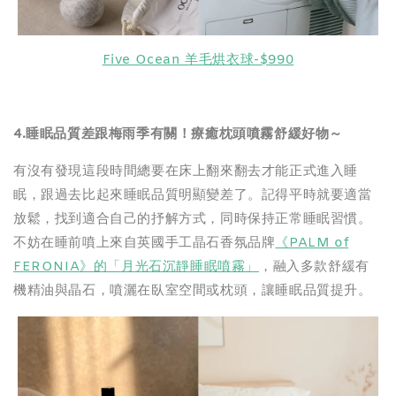
Five Ocean 羊毛烘衣球-$990
4.
睡眠品質差跟梅雨季有關！療癒枕頭噴霧舒緩好物～
有沒有發現這段時間總要在床上翻來翻去才能正式進入睡
眠，跟過去比起來睡眠品質明顯變差了。記得平時就要適當
放鬆，找到適合自己的抒解方式，同時保持正常睡眠習慣。
不妨在睡前噴上來自英國手工晶石香氛品牌
《PALM of
FERONIA》的「月光石沉靜睡眠噴霧」
，融入多款舒緩有
機精油與晶石，噴灑在臥室空間或枕頭，讓睡眠品質提升。