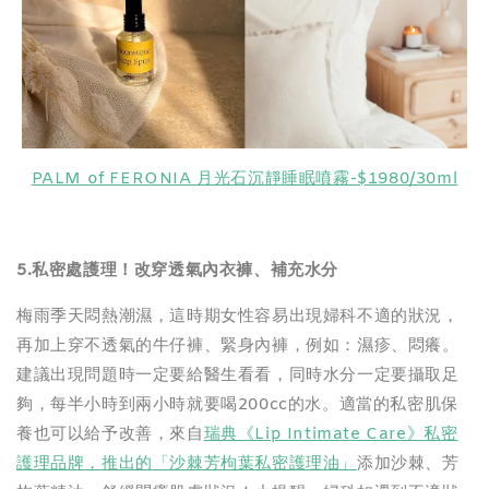
PALM of FERONIA 月光石沉靜睡眠噴霧-$1980/30ml
5.
私密處護理！改穿透氣內衣褲、補充水分
梅雨季天悶熱潮濕，這時期女性容易出現婦科不適的狀況，
再加上穿不透氣的牛仔褲、緊身內褲，例如：濕疹、悶癢。
建議出現問題時一定要給醫生看看，同時水分一定要攝取足
夠，每半小時到兩小時就要喝200cc的水。適當的私密肌保
養也可以給予改善，來自
瑞典《Lip Intimate Care》私密
護理品牌，推出的「沙棘芳枸葉私密護理油」
添加沙棘、芳