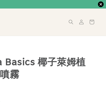
a Basics 椰子萊姆植
噴霧
價