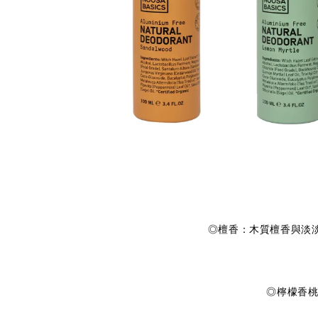
◎檀香：木質檀香與淡淡
◎檸檬香桃