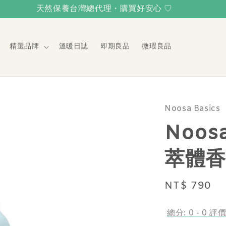
天然保養台灣總代理・購買好安心 ♡
精選品牌
溫暖日誌
即期良品
微瑕良品
Noosa Basics
Noos
萃體香
Regular
NT$ 790
price
總分:
0
-
0
評