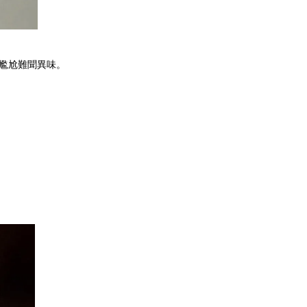
尷尬難聞異味。 