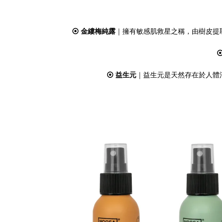
⦿ 金縷梅純露
｜擁有敏感肌救星之稱，由樹皮提
⦿ 益生元
｜益生元是天然存在於人體