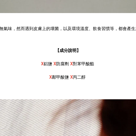
無氣味，然而遇到皮膚上的壞菌，以及環境溫度、飲食習慣等，都會產生
【成分說明】
X
鋁鹽 
X
防腐劑 
X
對苯甲酸酯 
X
鄰甲酸鹽 
X
丙二醇