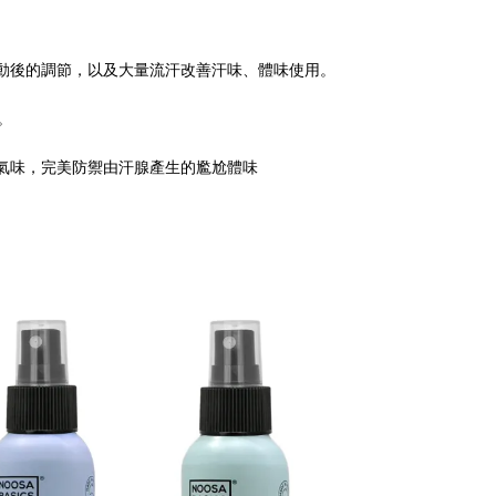
動後的調節，以及大量流汗改善汗味、體味使用。
。
氣味，完美防禦由汗腺產生的尷尬體味