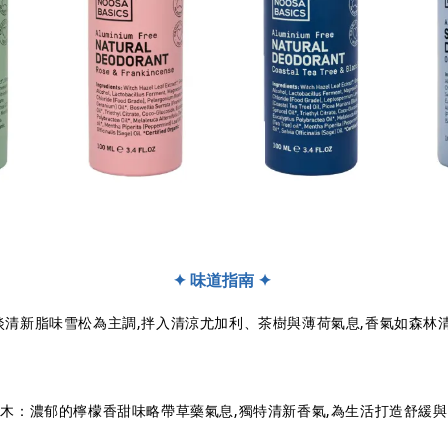
✦ 味道指南 ✦ 
清新脂味雪松為主調,拌入清涼尤加利、茶樹與薄荷氣息,香氣如森林
木：濃郁的檸檬香甜味略帶草藥氣息,獨特清新香氣,為生活打造舒緩