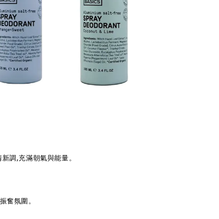
清新調,充滿朝氣與能量。
與振奮氛圍。