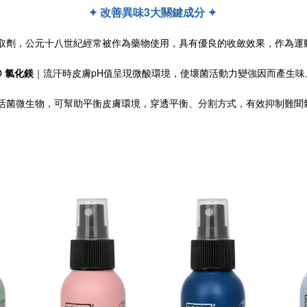
✦ 改善異味3大關鍵成分 ✦ 
取劑，公元十八世紀經常被作為藥物使用，具有優良的收斂效果，作為運
⦿ 氯化鎂
｜流汗時皮膚pH值呈現微酸環境，使壞菌活動力變強因而產生味
活菌微生物，可幫助平衡皮膚環境，穿透平衡、分割方式，有效抑制難聞