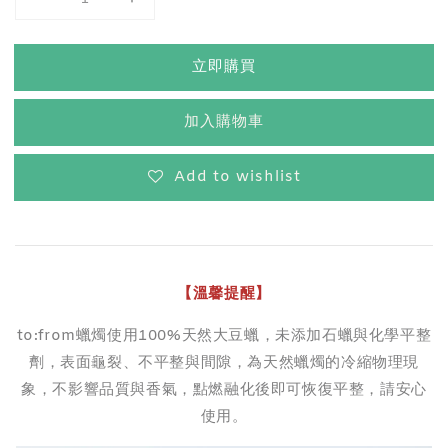
立即購買
加入購物車
Add to wishlist
【溫馨提醒】
to:from蠟燭使用100%天然大豆蠟，未添加石蠟與化學平整
劑，表面龜裂、不平整與間隙，為天然蠟燭的冷縮物理現
象，不影響品質與香氣，點燃融化後即可恢復平整，請安心
使用。