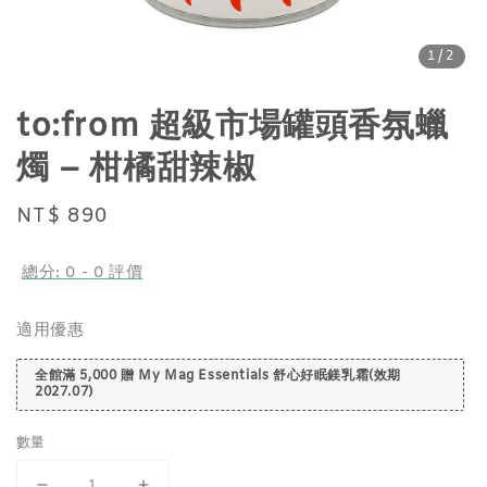
1
/2
to:from 超級市場罐頭香氛蠟
燭 – 柑橘甜辣椒
Regular
NT$ 890
price
總分:
0
-
0
評價
適用優惠
全館滿 5,000 贈 My Mag Essentials 舒心好眠鎂乳霜(效期
2027.07)
數量