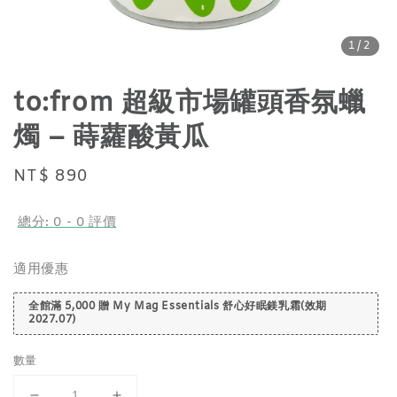
1
/2
to:from 超級市場罐頭香氛蠟
燭 – 蒔蘿酸黃瓜
Regular
NT$ 890
price
總分:
0
-
0
評價
適用優惠
全館滿 5,000 贈 My Mag Essentials 舒心好眠鎂乳霜(效期
2027.07)
數量