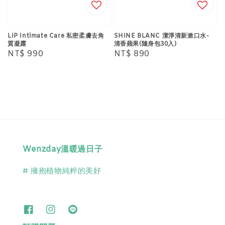
LIP Intimate Care 私密柔膚去角
SHINE BLANC 潔淨清新漱口水-
質凝露
清香蘋果(隨身包30入)
Regular
NT$ 990
Regular
NT$ 890
price
price
Wenzday溫暖過日子
# 擁抱植物純粹的美好