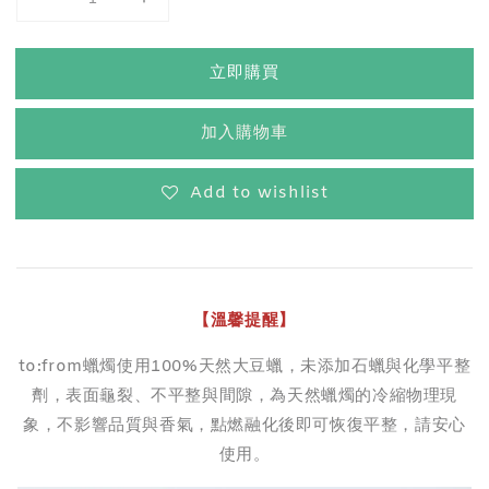
立即購買
加入購物車
Add to wishlist
【溫馨提醒】
to:from蠟燭使用100%天然大豆蠟，未添加石蠟與化學平整
劑，表面龜裂、不平整與間隙，為天然蠟燭的冷縮物理現
象，不影響品質與香氣，點燃融化後即可恢復平整，請安心
使用。